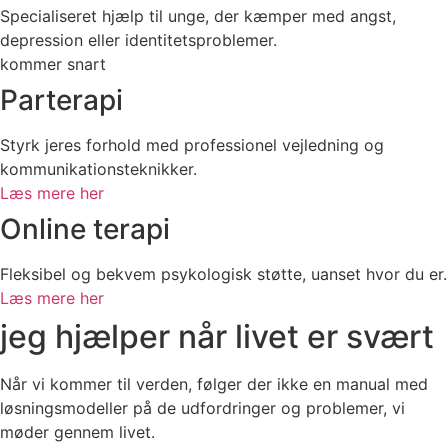
fortsat som pålidelige og velkendte mærkevarer, men i
Specialiseret hjælp til unge, der kæmper med angst,
direkte konkurrence vinder generikaene løbende større
depression eller identitetsproblemer.
markedsandele og bliver for mange brugere det foretrukne
kommer snart
valg.
Parterapi
Styrk jeres forhold med professionel vejledning og
kommunikationsteknikker.
Læs mere her
Online terapi
Fleksibel og bekvem psykologisk støtte, uanset hvor du er.
Læs mere her
jeg hjælper når livet er svært
Når vi kommer til verden, følger der ikke en manual med
løsningsmodeller på de udfordringer og problemer, vi
møder gennem livet.