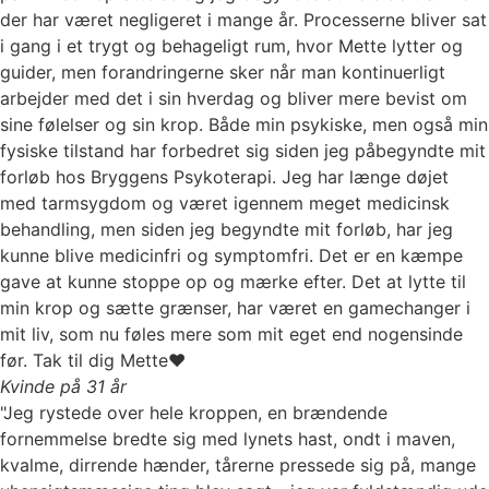
der har været negligeret i mange år. Processerne bliver sat
i gang i et trygt og behageligt rum, hvor Mette lytter og
guider, men forandringerne sker når man kontinuerligt
arbejder med det i sin hverdag og bliver mere bevist om
sine følelser og sin krop. Både min psykiske, men også min
fysiske tilstand har forbedret sig siden jeg påbegyndte mit
forløb hos Bryggens Psykoterapi. Jeg har længe døjet
med tarmsygdom og været igennem meget medicinsk
behandling, men siden jeg begyndte mit forløb, har jeg
kunne blive medicinfri og symptomfri. Det er en kæmpe
gave at kunne stoppe op og mærke efter. Det at lytte til
min krop og sætte grænser, har været en gamechanger i
mit liv, som nu føles mere som mit eget end nogensinde
før. Tak til dig Mette❤️
Kvinde på 31 år
"Jeg rystede over hele kroppen, en brændende
fornemmelse bredte sig med lynets hast, ondt i maven,
kvalme, dirrende hænder, tårerne pressede sig på, mange