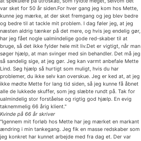
at spekulere på utroskab, som fyldte meget, selvom det
var sket for 50 år siden.For hver gang jeg kom hos Mette,
kunne jeg mærke, at der sket fremgang og jeg blev bedre
og bedre til at tackle mit problem. I dag føler jeg, at jeg
næsten aldrig tænker på det mere, og hvis jeg endelig gør,
har jeg fået nogle ualmindelige gode red-skaber til at
bruge, så det ikke fylder hele mit liv.Det er vigtigt, når man
søger hjælp, at man svinger med sin behandler. Det må jeg
så sandelig sige, at jeg gør. Jeg kan varmt anbefale Mette
Lind. Søg hjælp så hurtigt som muligt, hvis du har
problemer, du ikke selv kan overskue. Jeg er ked at, at jeg
ikke mødte Mette for lang tid siden, så jeg kunne få åbnet
alle de lukkede skuffer, som jeg slæbte rundt på. Tak for
ualmindelig stor forståelse og rigtig god hjælp. En evig
taknemmelig 66 årig klient."
Kvinde på 66 år skriver
"Igennem mit forløb hos Mette har jeg mærket en markant
ændring i min tankegang. Jeg fik en masse redskaber som
jeg konkret har kunnet arbejde med fra dag et. Der var