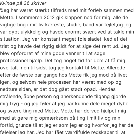
Kvinde på 26 skriver
"Jeg har været stærkt tilfreds med mit forløb sammen med
Mette. I sommeren 2012 gik klappen ned for mig, alle de
vigtige ting i mit liv kæreste, studie, band var fejlet,og jeg
var dybt ulykkelig og havde enormt svært ved at takle min
situation. Jeg var konstant meget følelsladet, ked af det,
trist og havde det rigtig skidt for at sige det rent ud. Jeg
blev opfordret af mine gode venner til at søge
professionel hjælp. Det tog noget tid for dem at få mig
overtalt men til sidst tog jeg kontakt til Mette. Allerede
efter de første par gange hos Mette fik jeg mod på livet
igen, og selvom hele processen har været med op og
nedture siden, er det dog gået stødt opad. Hendes
strålende, åbne person og anerkendende tilgang gjorde
mig tryg - og jeg føler at jeg har kunne dele meget dybe
og svære ting med Mette. Mette har derved hjulpet mig
med at gøre mig opmærksom på ting i mit liv og min
fortid, grunde til at jeg er som jeg er og hvorfor jeg har de
følelser jeg har. Jeg har fået værdifulde redskaber til at