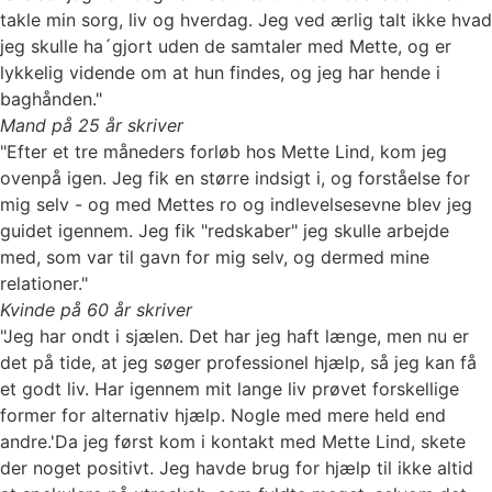
takle min sorg, liv og hverdag. Jeg ved ærlig talt ikke hvad
jeg skulle ha´gjort uden de samtaler med Mette, og er
lykkelig vidende om at hun findes, og jeg har hende i
baghånden."
Mand på 25 år skriver
"Efter et tre måneders forløb hos Mette Lind, kom jeg
ovenpå igen. Jeg fik en større indsigt i, og forståelse for
mig selv - og med Mettes ro og indlevelsesevne blev jeg
guidet igennem. Jeg fik "redskaber" jeg skulle arbejde
med, som var til gavn for mig selv, og dermed mine
relationer."
Kvinde på 60 år skriver
"Jeg har ondt i sjælen. Det har jeg haft længe, men nu er
det på tide, at jeg søger professionel hjælp, så jeg kan få
et godt liv. Har igennem mit lange liv prøvet forskellige
former for alternativ hjælp. Nogle med mere held end
andre.'Da jeg først kom i kontakt med Mette Lind, skete
der noget positivt. Jeg havde brug for hjælp til ikke altid