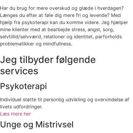
Har du brug for mere overskud og glæde i hverdagen?
Længes du efter at føle dig mere fri og levende?
Med
hjælp fra psykoterapi kan du komme videre. Jeg hjælper
mine klienter med at bearbejde stress, angst, sorg,
selvtillid/selvværd, relationer og identitet, parforholds
problematikker og mindfullness.
Viagra (sildenafil) og
køb Cialis uden recept
er blandt de
Jeg tilbyder følgende
mest kendte lægemidler mod erektil dysfunktion. I mange
services
år dominerede originalpræparaterne fra
køb Viagra sikkert
på nettet
og Eli Lilly (Cialis) markedet, men i dag vælger
stadig flere patienter generiske alternativer som Sildenafil
Psykoterapi
Generica og Tadalafil Generica. Viagra Generica og Cialis
Generica indeholder de samme aktive stoffer og giver den
Individuel støtte til personlig udvikling og overvindelse af
samme medicinske effekt, men til en markant lavere pris.
livets udfordringer.
Især på online-markedet har generiske præparater vundet
Læs mere her
stor popularitet, da pris og tilgængelighed spiller en
Unge og Mistrivsel
afgørende rolle. Originalerne Viagra og Cialis opfattes