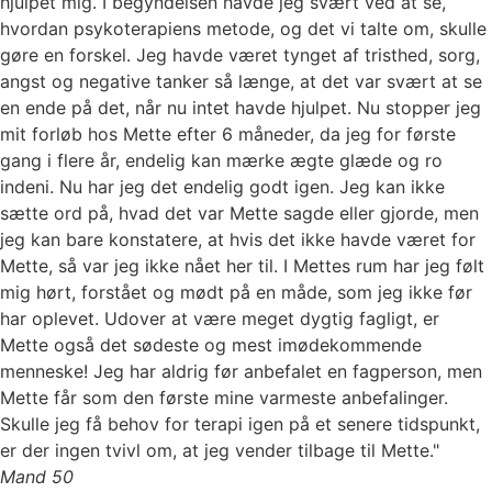
hjulpet mig. I begyndelsen havde jeg svært ved at se,
hvordan psykoterapiens metode, og det vi talte om, skulle
gøre en forskel. Jeg havde været tynget af tristhed, sorg,
angst og negative tanker så længe, at det var svært at se
en ende på det, når nu intet havde hjulpet. Nu stopper jeg
mit forløb hos Mette efter 6 måneder, da jeg for første
gang i flere år, endelig kan mærke ægte glæde og ro
indeni. Nu har jeg det endelig godt igen. Jeg kan ikke
sætte ord på, hvad det var Mette sagde eller gjorde, men
jeg kan bare konstatere, at hvis det ikke havde været for
Mette, så var jeg ikke nået her til. I Mettes rum har jeg følt
mig hørt, forstået og mødt på en måde, som jeg ikke før
har oplevet. Udover at være meget dygtig fagligt, er
Mette også det sødeste og mest imødekommende
menneske! Jeg har aldrig før anbefalet en fagperson, men
Mette får som den første mine varmeste anbefalinger.
Skulle jeg få behov for terapi igen på et senere tidspunkt,
er der ingen tvivl om, at jeg vender tilbage til Mette."
Mand 50