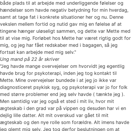
både plads til at arbejde med underliggende følelser og
hændelser som havde negativ betydning for min hverdag,
samt at tage fat i konkrete situationer her og nu. Denne
vekslen mellem fortid og nutid gav mig en følelse af at
tingene hænger uløseligt sammen, og dette var Mette med
til at vise mig. Forløbet hos Mette har været rigtig godt for
mig, og jeg har fået redskaber med i bagagen, så jeg
fortsat kan arbejde med mig selv."
Ung mand på 22 år skriver
"Jeg havde mange overvejelser om hvorvidt jeg egentlig
havde brug for psykoterapi, inden jeg tog kontakt til
Mette. Mine overvejelser bundede i at jeg jo ikke var
diagnosticeret psykisk syg, og psykoterapi var jo for folk
med større problemer end jeg selv havde ( tænkte jeg ).
Men samtidig var jeg også et sted i mit liv, hvor mit
ægteskab i den grad var på vippen og desuden har vi en
dejlig lille datter. Alt mit overskud var gået til mit
ægteskab og den nye rolle som forældre. Alt imens havde
jeg glemt mig selv. Jeg tog derfor beslutningen om at