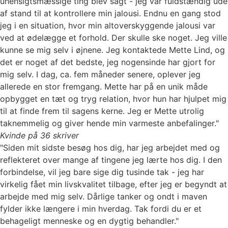
uhensigtsmæssige ting blev sagt - jeg var fuldstændig ude
af stand til at kontrollere min jalousi. Endnu en gang stod
jeg i en situation, hvor min altoverskyggende jalousi var
ved at ødelægge et forhold. Der skulle ske noget. Jeg ville
kunne se mig selv i øjnene. Jeg kontaktede Mette Lind, og
det er noget af det bedste, jeg nogensinde har gjort for
mig selv. I dag, ca. fem måneder senere, oplever jeg
allerede en stor fremgang. Mette har på en unik måde
opbygget en tæt og tryg relation, hvor hun har hjulpet mig
til at finde frem til sagens kerne. Jeg er Mette utrolig
taknemmelig og giver hende min varmeste anbefalinger."
Kvinde på 36 skriver
"Siden mit sidste besøg hos dig, har jeg arbejdet med og
reflekteret over mange af tingene jeg lærte hos dig. I den
forbindelse, vil jeg bare sige dig tusinde tak - jeg har
virkelig fået min livskvalitet tilbage, efter jeg er begyndt at
arbejde med mig selv. Dårlige tanker og ondt i maven
fylder ikke længere i min hverdag. Tak fordi du er et
behageligt menneske og en dygtig behandler."